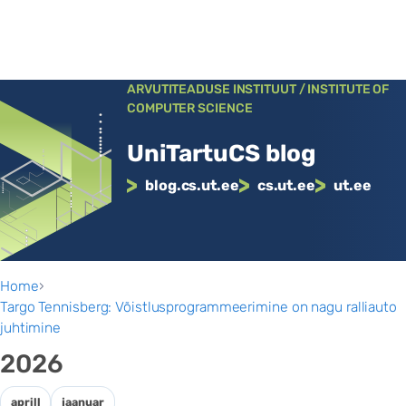
Liigu
ARVUTITEADUSE INSTITUUT / INSTITUTE OF
COMPUTER SCIENCE
sisu
juurde
UniTartuCS blog
blog.cs.ut.ee
cs.ut.ee
ut.ee
Home
›
Targo Tennisberg: Võistlusprogrammeerimine on nagu ralliauto
juhtimine
2026
aprill
jaanuar