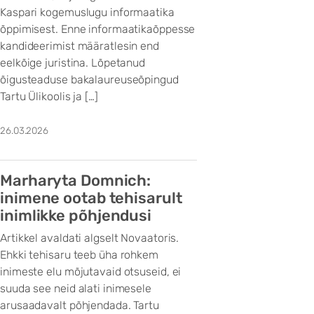
Kaspari kogemuslugu informaatika
õppimisest. Enne informaatikaõppesse
kandideerimist määratlesin end
eelkõige juristina. Lõpetanud
õigusteaduse bakalaureuseõpingud
Tartu Ülikoolis ja […]
26.03.2026
Marharyta Domnich:
inimene ootab tehisarult
inimlikke põhjendusi
Artikkel avaldati algselt Novaatoris.
Ehkki tehisaru teeb üha rohkem
inimeste elu mõjutavaid otsuseid, ei
suuda see neid alati inimesele
arusaadavalt põhjendada. Tartu