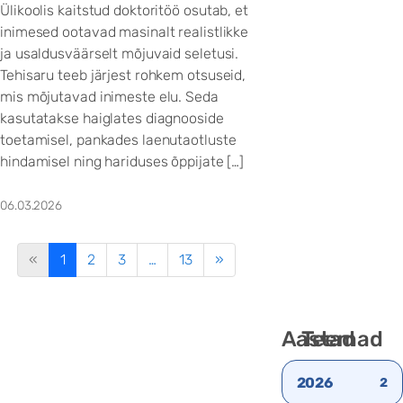
Ülikoolis kaitstud doktoritöö osutab, et
inimesed ootavad masinalt realistlikke
ja usaldusväärselt mõjuvaid seletusi.
Tehisaru teeb järjest rohkem otsuseid,
mis mõjutavad inimeste elu. Seda
kasutatakse haiglates diagnooside
toetamisel, pankades laenutaotluste
hindamisel ning hariduses õppijate […]
06.03.2026
«
1
2
3
…
13
»
Aastad
Teemad
2026
2