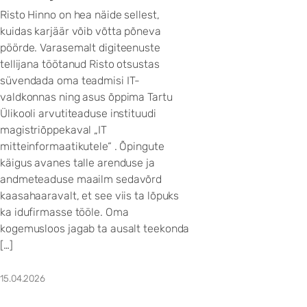
Risto Hinno on hea näide sellest,
kuidas karjäär võib võtta põneva
pöörde. Varasemalt digiteenuste
tellijana töötanud Risto otsustas
süvendada oma teadmisi IT-
valdkonnas ning asus õppima Tartu
Ülikooli arvutiteaduse instituudi
magistriõppekaval „IT
mitteinformaatikutele“ . Õpingute
käigus avanes talle arenduse ja
andmeteaduse maailm sedavõrd
kaasahaaravalt, et see viis ta lõpuks
ka idufirmasse tööle. Oma
kogemusloos jagab ta ausalt teekonda
[…]
15.04.2026