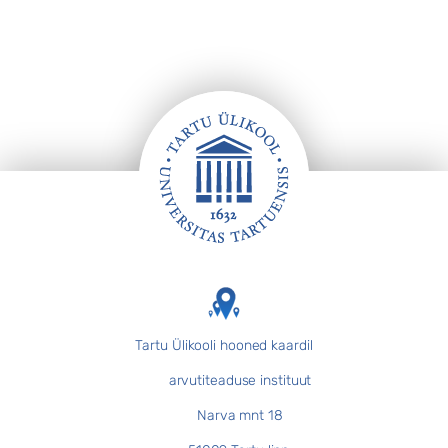
Jalus
Tartu Ülikooli hooned kaardil
arvutiteaduse instituut
Narva mnt 18