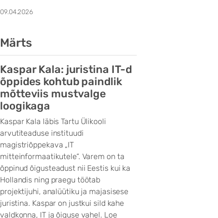
09.04.2026
Märts
Kaspar Kala: juristina IT-d
õppides kohtub paindlik
mõtteviis mustvalge
loogikaga
Kaspar Kala läbis Tartu Ülikooli
arvutiteaduse instituudi
magistriõppekava „IT
mitteinformaatikutele“. Varem on ta
õppinud õigusteadust nii Eestis kui ka
Hollandis ning praegu töötab
projektijuhi, analüütiku ja majasisese
juristina. Kaspar on justkui sild kahe
valdkonna, IT ja õiguse vahel. Loe