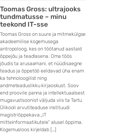
Toomas Gross: ultrajooks
tundmatusse – minu
teekond IT-sse
Toomas Gross on suure ja mitmekülgse
akadeemilise kogemusega
antropoloog, kes on töötanud aastaid
õppejõu ja teadlasena. Oma töös
jõudis ta arusaamani, et nüüdisaegne
teadus ja õppetöö eeldavad üha enam
ka tehnoloogilist ning
andmeteaduslikku kirjaoskust. Soov
end proovile panna ja intellektuaalsest
mugavustsoonist väljuda viis ta Tartu
Ülikooli arvutiteaduse instituudi
magistriõppekava „IT
mitteinformaatikutele“ alusel õppima.
Kogemusloos kirjeldab […]