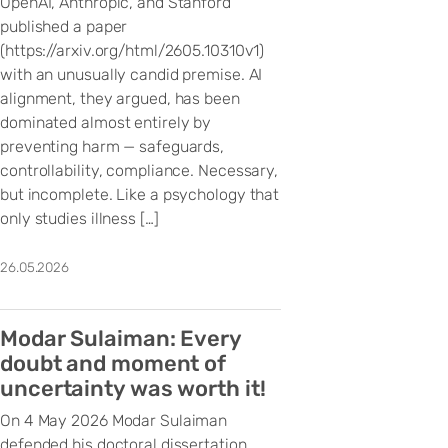
OpenAI, Anthropic, and Stanford
published a paper
(https://arxiv.org/html/2605.10310v1)
with an unusually candid premise. AI
alignment, they argued, has been
dominated almost entirely by
preventing harm — safeguards,
controllability, compliance. Necessary,
but incomplete. Like a psychology that
only studies illness […]
26.05.2026
Modar Sulaiman: Every
doubt and moment of
uncertainty was worth it!
On 4 May 2026 Modar Sulaiman
defended his doctoral dissertation