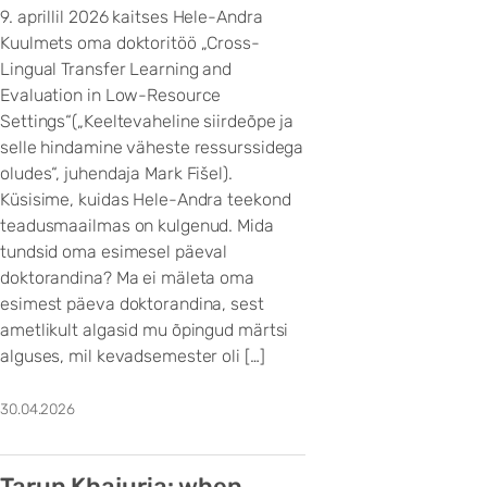
9. aprillil 2026 kaitses Hele-Andra
Kuulmets oma doktoritöö „Cross-
Lingual Transfer Learning and
Evaluation in Low-Resource
Settings“(„Keeltevaheline siirdeõpe ja
selle hindamine väheste ressurssidega
oludes“, juhendaja Mark Fišel).
Küsisime, kuidas Hele-Andra teekond
teadusmaailmas on kulgenud. Mida
tundsid oma esimesel päeval
doktorandina? Ma ei mäleta oma
esimest päeva doktorandina, sest
ametlikult algasid mu õpingud märtsi
alguses, mil kevadsemester oli […]
30.04.2026
Tarun Khajuria: when