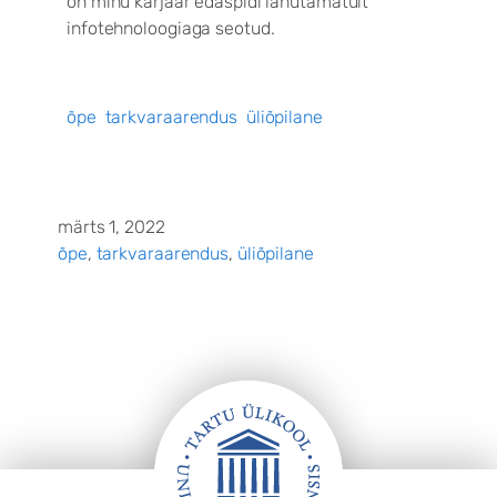
on minu karjäär edaspidi lahutamatult
infotehnoloogiaga seotud.
õpe
tarkvaraarendus
üliõpilane
märts 1, 2022
õpe
, 
tarkvaraarendus
, 
üliõpilane