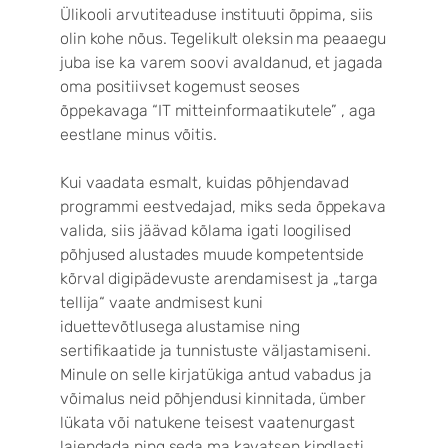
Ülikooli arvutiteaduse instituuti õppima, siis
olin kohe nõus. Tegelikult oleksin ma peaaegu
juba ise ka varem soovi avaldanud, et jagada
oma positiivset kogemust seoses
õppekavaga “IT mitteinformaatikutele” , aga
eestlane minus võitis.
Kui vaadata esmalt, kuidas põhjendavad
programmi eestvedajad, miks seda õppekava
valida, siis jäävad kõlama igati loogilised
põhjused alustades muude kompetentside
kõrval digipädevuste arendamisest ja „targa
tellija“ vaate andmisest kuni
iduettevõtlusega alustamise ning
sertifikaatide ja tunnistuste väljastamiseni.
Minule on selle kirjatükiga antud vabadus ja
võimalus neid põhjendusi kinnitada, ümber
lükata või natukene teisest vaatenurgast
laiendada ning seda ma kavatsen kindlasti