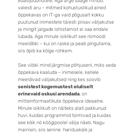
edasijõudnutele. Aga ärge saage minust
valesti aru – mitmed kohustuslikud ained
õppekavas on IT-ga vaid põgusalt kokku
puutunud inimestele täiesti piisav väljakutse
ja mingit jalgade lohistamist ei saa endale
lubada. Aga minule isiklikult see niimoodi
meeldibki – kui on raske ja peab pingutama,
siis õpib ka kõige rohkem.
See viibki mind järgmise põhjuseni, miks seda
õppekava kaaluda – inimesele, kellele
meeldivad väljakutsed ning kes soovib
senistest kogemustest oluliselt
erinevaid oskusi arendada
, on
mitteinformaatikute õppekava ideaalne.
Minule isiklikult on näiteks alati pakkunud
huvi, kuidas programmid toimivad ja kuidas
see kõik nö köögipoolel välja näeb. Nagu
mainisin, siis senine hariduskäik ja