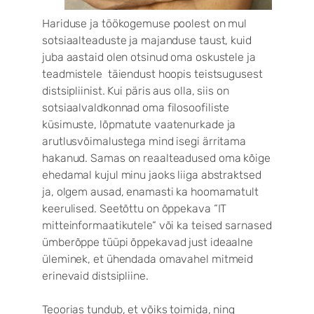
Hariduse ja töökogemuse poolest on mul
sotsiaalteaduste ja majanduse taust, kuid
juba aastaid olen otsinud oma oskustele ja
teadmistele täiendust hoopis teistsugusest
distsipliinist. Kui päris aus olla, siis on
sotsiaalvaldkonnad oma filosoofiliste
küsimuste, lõpmatute vaatenurkade ja
arutlusvõimalustega mind isegi ärritama
hakanud. Samas on reaalteadused oma kõige
ehedamal kujul minu jaoks liiga abstraktsed
ja, olgem ausad, enamasti ka hoomamatult
keerulised. Seetõttu on õppekava “IT
mitteinformaatikutele“ või ka teised sarnased
ümberõppe tüüpi õppekavad just ideaalne
üleminek, et ühendada omavahel mitmeid
erinevaid distsipliine.
Teoorias tundub, et võiks toimida, ning