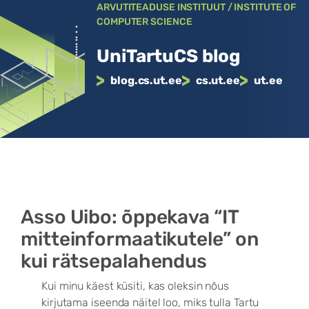
Liigu
ARVUTITEADUSE INSTITUUT / INSTITUTE OF
COMPUTER SCIENCE
sisu
juurde
UniTartuCS blog
blog.cs.ut.ee
cs.ut.ee
ut.ee
Asso Uibo: õppekava “IT
mitteinformaatikutele” on
kui rätsepalahendus
Kui minu käest küsiti, kas oleksin nõus
kirjutama iseenda näitel loo, miks tulla Tartu