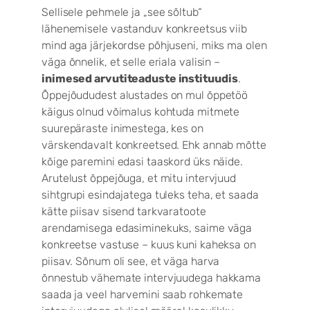
Sellisele pehmele ja „see sõltub“
lähenemisele vastanduv konkreetsus viib
mind aga järjekordse põhjuseni, miks ma olen
väga õnnelik, et selle eriala valisin –
inimesed arvutiteaduste instituudis
.
Õppejõududest alustades on mul õppetöö
käigus olnud võimalus kohtuda mitmete
suurepäraste inimestega, kes on
värskendavalt konkreetsed. Ehk annab mõtte
kõige paremini edasi taaskord üks näide.
Arutelust õppejõuga, et mitu intervjuud
sihtgrupi esindajatega tuleks teha, et saada
kätte piisav sisend tarkvaratoote
arendamisega edasiminekuks, saime väga
konkreetse vastuse – kuus kuni kaheksa on
piisav. Sõnum oli see, et väga harva
õnnestub vähemate intervjuudega hakkama
saada ja veel harvemini saab rohkemate