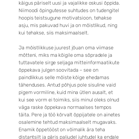
käigus päriselt uusi ja vajalikke oskusi õppida.
Niimoodi õpingutesse suhtudes on tudengitel
hoopis teistsugune motivatsioon, tehakse
asju, mis pakuvad huvi ja on mõistlikud, ning
kui tehakse, siis maksimaalselt.
Ja mõistlikkuse juurest jõuan oma viimase
mõtteni, miks ma kõigile oma sõpradele ja
tuttavatele sirge seljaga mitteinformaatikute
õppekava julgen soovitada – see on
paindlikkus selle mõiste kõige ehedamas
tähenduses. Antud põhjus pole sisuline vaid
pigem vormiline, kuid mina ütlen ausalt, et
kui see vorm ei toimiks, siis minul oleks olnud
väga raske õppekava normaalses tempos
täita. Pere ja töö kõrvalt õppijatele on ainetes
osalemine tehtud maksimaalselt mugavaks.
Enamik õppetööst on võimalik ära teha
distantsilt ja päris paljudel juhtudel ka endale