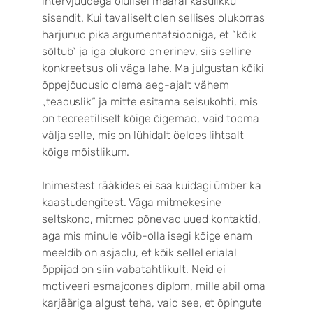
intervjuudega olulisel määral kasulikku
sisendit. Kui tavaliselt olen sellises olukorras
harjunud pika argumentatsiooniga, et “kõik
sõltub” ja iga olukord on erinev, siis selline
konkreetsus oli väga lahe. Ma julgustan kõiki
õppejõudusid olema aeg-ajalt vähem
„teaduslik“ ja mitte esitama seisukohti, mis
on teoreetiliselt kõige õigemad, vaid tooma
välja selle, mis on lühidalt öeldes lihtsalt
kõige mõistlikum.
Inimestest rääkides ei saa kuidagi ümber ka
kaastudengitest. Väga mitmekesine
seltskond, mitmed põnevad uued kontaktid,
aga mis minule võib-olla isegi kõige enam
meeldib on asjaolu, et kõik sellel erialal
õppijad on siin vabatahtlikult. Neid ei
motiveeri esmajoones diplom, mille abil oma
karjääriga algust teha, vaid see, et õpingute