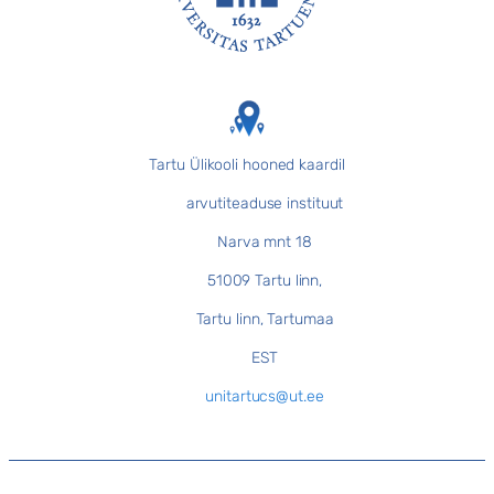
Jalus
Tartu Ülikooli hooned kaardil
arvutiteaduse instituut
Narva mnt 18
51009 Tartu linn,
Tartu linn, Tartumaa
EST
unitartucs@ut.ee