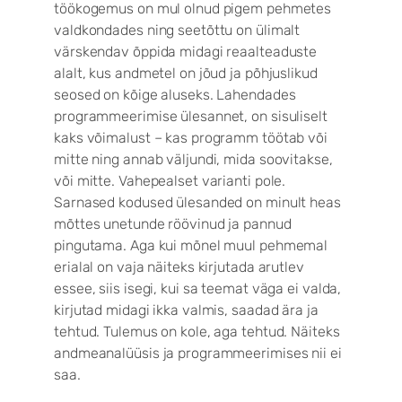
töökogemus on mul olnud pigem pehmetes
valdkondades ning seetõttu on ülimalt
värskendav õppida midagi reaalteaduste
alalt, kus andmetel on jõud ja põhjuslikud
seosed on kõige aluseks. Lahendades
programmeerimise ülesannet, on sisuliselt
kaks võimalust – kas programm töötab või
mitte ning annab väljundi, mida soovitakse,
või mitte. Vahepealset varianti pole.
Sarnased kodused ülesanded on minult heas
mõttes unetunde röövinud ja pannud
pingutama. Aga kui mõnel muul pehmemal
erialal on vaja näiteks kirjutada arutlev
essee, siis isegi, kui sa teemat väga ei valda,
kirjutad midagi ikka valmis, saadad ära ja
tehtud. Tulemus on kole, aga tehtud. Näiteks
andmeanalüüsis ja programmeerimises nii ei
saa.