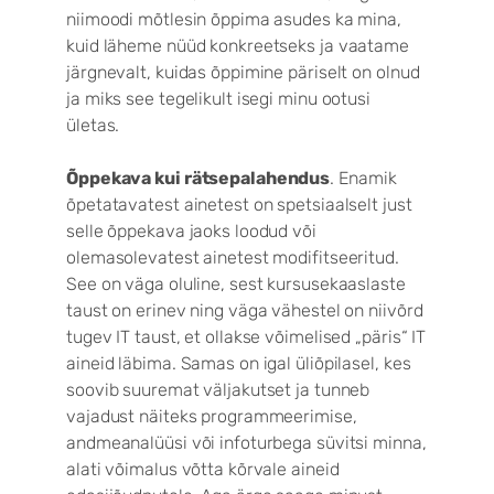
niimoodi mõtlesin õppima asudes ka mina,
kuid läheme nüüd konkreetseks ja vaatame
järgnevalt, kuidas õppimine päriselt on olnud
ja miks see tegelikult isegi minu ootusi
ületas.
Õppekava kui rätsepalahendus
. Enamik
õpetatavatest ainetest on spetsiaalselt just
selle õppekava jaoks loodud või
olemasolevatest ainetest modifitseeritud.
See on väga oluline, sest kursusekaaslaste
taust on erinev ning väga vähestel on niivõrd
tugev IT taust, et ollakse võimelised „päris“ IT
aineid läbima. Samas on igal üliõpilasel, kes
soovib suuremat väljakutset ja tunneb
vajadust näiteks programmeerimise,
andmeanalüüsi või infoturbega süvitsi minna,
alati võimalus võtta kõrvale aineid