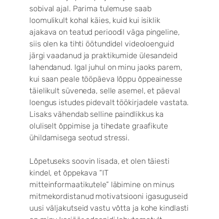
sobival ajal. Parima tulemuse saab
loomulikult kohal käies, kuid kui isiklik
ajakava on teatud perioodil väga pingeline,
siis olen ka tihti öötundidel videoloenguid
järgi vaadanud ja praktikumide ülesandeid
lahendanud. Igal juhul on minu jaoks parem,
kui saan peale tööpäeva lõppu õppeainesse
täielikult süveneda, selle asemel, et päeval
loengus istudes pidevalt töökirjadele vastata.
Lisaks vähendab selline paindlikkus ka
oluliselt õppimise ja tihedate graafikute
ühildamisega seotud stressi.
Lõpetuseks soovin lisada, et olen täiesti
kindel, et õppekava “IT
mitteinformaatikutele” läbimine on minus
mitmekordistanud motivatsiooni igasuguseid
uusi väljakutseid vastu võtta ja kohe kindlasti