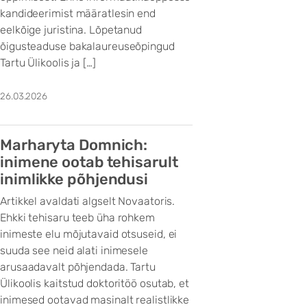
kandideerimist määratlesin end
eelkõige juristina. Lõpetanud
õigusteaduse bakalaureuseõpingud
Tartu Ülikoolis ja […]
26.03.2026
Marharyta Domnich:
inimene ootab tehisarult
inimlikke põhjendusi
Artikkel avaldati algselt Novaatoris.
Ehkki tehisaru teeb üha rohkem
inimeste elu mõjutavaid otsuseid, ei
suuda see neid alati inimesele
arusaadavalt põhjendada. Tartu
Ülikoolis kaitstud doktoritöö osutab, et
inimesed ootavad masinalt realistlikke