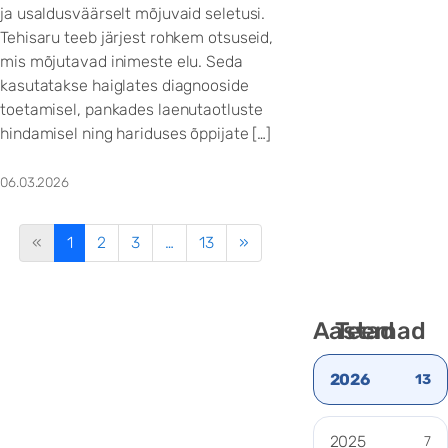
ja usaldusväärselt mõjuvaid seletusi.
Tehisaru teeb järjest rohkem otsuseid,
mis mõjutavad inimeste elu. Seda
kasutatakse haiglates diagnooside
toetamisel, pankades laenutaotluste
hindamisel ning hariduses õppijate […]
06.03.2026
«
1
2
3
…
13
»
Aastad
Teemad
2026
13
2025
7