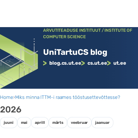
Liigu
ARVUTITEADUSE INSTITUUT / INSTITUTE OF
COMPUTER SCIENCE
sisu
juurde
UniTartuCS blog
blog.cs.ut.ee
cs.ut.ee
ut.ee
Home
›
Miks minna ITTM-i raames tööstusettevõttesse?
2026
juuni
mai
aprill
märts
veebruar
jaanuar