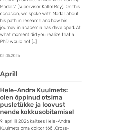
Models“ (supervisor Kallol Roy). On this
occasion, we spoke with Modar about
his path in research and how his
journey in academia has developed. At
what moment did you realize that a
PhD would not […]
05.05.2026
Aprill
Hele-Andra Kuulmets:
olen õppinud otsima
pusletükke ja loovust
nende kokkusobitamisel
9. aprillil 2026 kaitses Hele-Andra
Kuulmets oma doktoritöö „Cross-