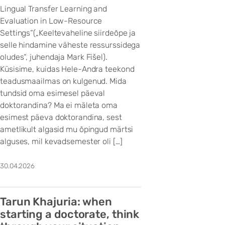
Lingual Transfer Learning and
Evaluation in Low-Resource
Settings“(„Keeltevaheline siirdeõpe ja
selle hindamine väheste ressurssidega
oludes“, juhendaja Mark Fišel).
Küsisime, kuidas Hele-Andra teekond
teadusmaailmas on kulgenud. Mida
tundsid oma esimesel päeval
doktorandina? Ma ei mäleta oma
esimest päeva doktorandina, sest
ametlikult algasid mu õpingud märtsi
alguses, mil kevadsemester oli […]
30.04.2026
Tarun Khajuria: when
starting a doctorate, think