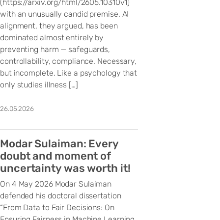
(https://arxiv.org/html/2605.10310v1)
with an unusually candid premise. AI
alignment, they argued, has been
dominated almost entirely by
preventing harm — safeguards,
controllability, compliance. Necessary,
but incomplete. Like a psychology that
only studies illness […]
26.05.2026
Modar Sulaiman: Every
doubt and moment of
uncertainty was worth it!
On 4 May 2026 Modar Sulaiman
defended his doctoral dissertation
“From Data to Fair Decisions: On
Ensuring Fairness in Machine Learning