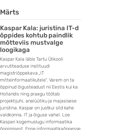
Märts
Kaspar Kala: juristina IT-d
õppides kohtub paindlik
mõtteviis mustvalge
loogikaga
Kaspar Kala läbis Tartu Ülikooli
arvutiteaduse instituudi
magistriõppekava „IT
mitteinformaatikutele“. Varem on ta
õppinud õigusteadust nii Eestis kui ka
Hollandis ning praegu töötab
projektijuhi, analüütiku ja majasisese
juristina. Kaspar on justkui sild kahe
valdkonna, IT ja õiguse vahel. Loe
Kaspari kogemuslugu informaatika
õppimisest. Enne informaatikaõppesse