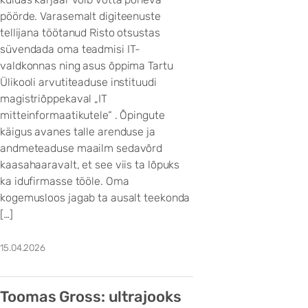
pöörde. Varasemalt digiteenuste
tellijana töötanud Risto otsustas
süvendada oma teadmisi IT-
valdkonnas ning asus õppima Tartu
Ülikooli arvutiteaduse instituudi
magistriõppekaval „IT
mitteinformaatikutele“ . Õpingute
käigus avanes talle arenduse ja
andmeteaduse maailm sedavõrd
kaasahaaravalt, et see viis ta lõpuks
ka idufirmasse tööle. Oma
kogemusloos jagab ta ausalt teekonda
[…]
15.04.2026
Toomas Gross: ultrajooks