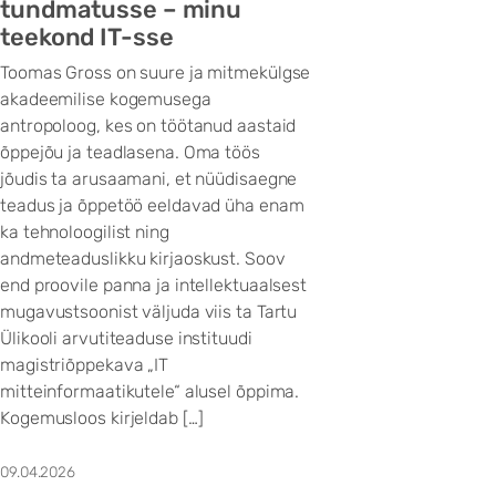
tundmatusse – minu
teekond IT-sse
Toomas Gross on suure ja mitmekülgse
akadeemilise kogemusega
antropoloog, kes on töötanud aastaid
õppejõu ja teadlasena. Oma töös
jõudis ta arusaamani, et nüüdisaegne
teadus ja õppetöö eeldavad üha enam
ka tehnoloogilist ning
andmeteaduslikku kirjaoskust. Soov
end proovile panna ja intellektuaalsest
mugavustsoonist väljuda viis ta Tartu
Ülikooli arvutiteaduse instituudi
magistriõppekava „IT
mitteinformaatikutele“ alusel õppima.
Kogemusloos kirjeldab […]
09.04.2026