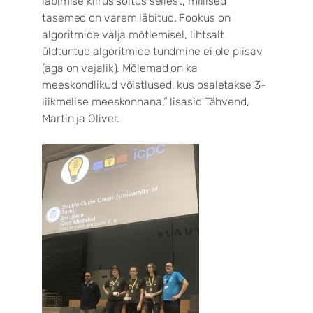
läbimise kiirus sõltus sellest, millised
tasemed on varem läbitud. Fookus on
algoritmide välja mõtlemisel, lihtsalt
üldtuntud algoritmide tundmine ei ole piisav
(aga on vajalik). Mõlemad on ka
meeskondlikud võistlused, kus osaletakse 3-
liikmelise meeskonnana,“ lisasid Tähvend,
Martin ja Oliver.