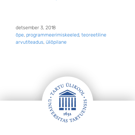
detsember 3, 2018
õpe
, 
programmeerimiskeeled
, 
teoreetiline
arvutiteadus
, 
üliõpilane
Jalus