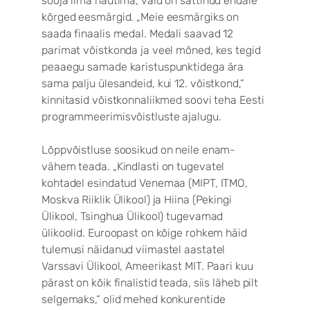
sooja ilma nautima, vaid on sättinud endale
kõrged eesmärgid. „Meie eesmärgiks on
saada finaalis medal. Medali saavad 12
parimat võistkonda ja veel mõned, kes tegid
peaaegu samade karistuspunktidega ära
sama palju ülesandeid, kui 12. võistkond,“
kinnitasid võistkonnaliikmed soovi teha Eesti
programmeerimisvõistluste ajalugu.
Lõppvõistluse soosikud on neile enam-
vähem teada. „Kindlasti on tugevatel
kohtadel esindatud Venemaa (MIPT, ITMO,
Moskva Riiklik Ülikool) ja Hiina (Pekingi
Ülikool, Tsinghua Ülikool) tugevamad
ülikoolid. Euroopast on kõige rohkem häid
tulemusi näidanud viimastel aastatel
Varssavi Ülikool, Ameerikast MIT. Paari kuu
pärast on kõik finalistid teada, siis läheb pilt
selgemaks,“ olid mehed konkurentide