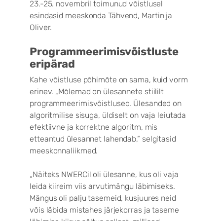
23.-25. novembril toimunud võistlusel
esindasid meeskonda Tähvend, Martin ja
Oliver.
Programmeerimisvõistluste
eripärad
Kahe võistluse põhimõte on sama, kuid vorm
erinev. „Mõlemad on ülesannete stiililt
programmeerimisvõistlused. Ülesanded on
algoritmilise sisuga, üldiselt on vaja leiutada
efektiivne ja korrektne algoritm, mis
etteantud ülesannet lahendab,“ selgitasid
meeskonnaliikmed.
„Näiteks NWERCil oli ülesanne, kus oli vaja
leida kiireim viis arvutimängu läbimiseks.
Mängus oli palju tasemeid, kusjuures neid
võis läbida mistahes järjekorras ja taseme