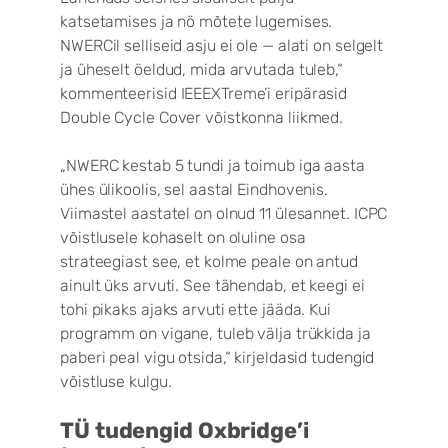
katsetamises ja nö mõtete lugemises.
NWERCil selliseid asju ei ole — alati on selgelt
ja üheselt öeldud, mida arvutada tuleb,“
kommenteerisid IEEEXTreme’i eripärasid
Double Cycle Cover võistkonna liikmed.
„NWERC kestab 5 tundi ja toimub iga aasta
ühes ülikoolis, sel aastal Eindhovenis.
Viimastel aastatel on olnud 11 ülesannet. ICPC
võistlusele kohaselt on oluline osa
strateegiast see, et kolme peale on antud
ainult üks arvuti. See tähendab, et keegi ei
tohi pikaks ajaks arvuti ette jääda. Kui
programm on vigane, tuleb välja trükkida ja
paberi peal vigu otsida,“ kirjeldasid tudengid
võistluse kulgu.
TÜ tudengid Oxbridge’i