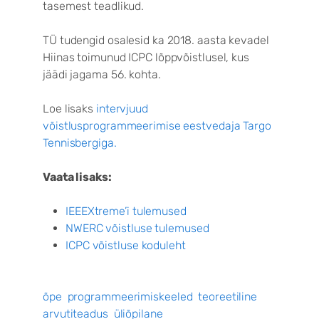
tasemest teadlikud.
TÜ tudengid osalesid ka 2018. aasta kevadel
Hiinas toimunud ICPC lõppvõistlusel, kus
jäädi jagama 56. kohta.
Loe lisaks
intervjuud
võistlusprogrammeerimise eestvedaja Targo
Tennisbergiga.
Vaata lisaks:
IEEEXtreme’i tulemused
NWERC võistluse tulemused
ICPC võistluse koduleht
õpe
programmeerimiskeeled
teoreetiline
arvutiteadus
üliõpilane