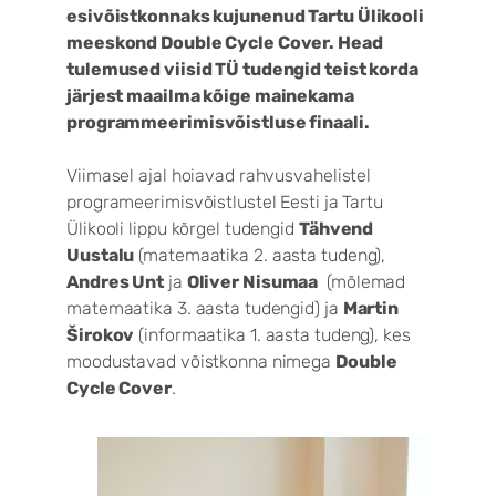
esivõistkonnaks kujunenud Tartu Ülikooli
meeskond Double Cycle Cover. Head
tulemused viisid TÜ tudengid teist korda
järjest maailma kõige mainekama
programmeerimisvõistluse finaali.
Viimasel ajal hoiavad rahvusvahelistel
programeerimisvõistlustel Eesti ja Tartu
Ülikooli lippu kõrgel tudengid
Tähvend
Uustalu
(matemaatika 2. aasta tudeng),
Andres Unt
ja
Oliver Nisumaa
(mõlemad
matemaatika 3. aasta tudengid) ja
Martin
Širokov
(informaatika 1. aasta tudeng), kes
moodustavad võistkonna nimega
Double
Cycle Cover
.