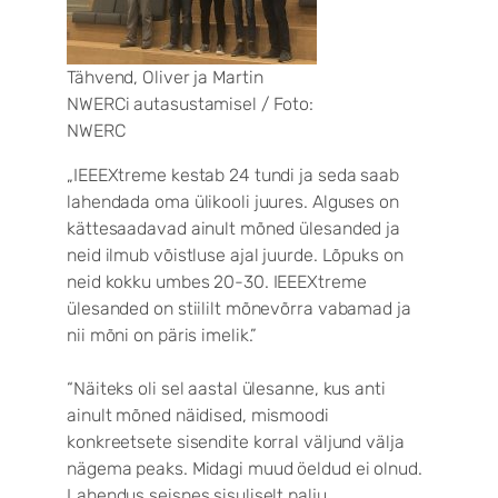
Tähvend, Oliver ja Martin
NWERCi autasustamisel / Foto:
NWERC
„IEEEXtreme kestab 24 tundi ja seda saab
lahendada oma ülikooli juures. Alguses on
kättesaadavad ainult mõned ülesanded ja
neid ilmub võistluse ajal juurde. Lõpuks on
neid kokku umbes 20-30. IEEEXtreme
ülesanded on stiililt mõnevõrra vabamad ja
nii mõni on päris imelik.”
“Näiteks oli sel aastal ülesanne, kus anti
ainult mõned näidised, mismoodi
konkreetsete sisendite korral väljund välja
nägema peaks. Midagi muud öeldud ei olnud.
Lahendus seisnes sisuliselt palju