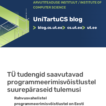
Liigu
ARVUTITEADUSE INSTITUUT / INSTITUTE OF
COMPUTER SCIENCE
sisu
juurde
UniTartuCS blog
blog.cs.ut.ee
cs.ut.ee
ut.ee
TÜ tudengid saavutavad
programmeerimisvõistlustel
suurepäraseid tulemusi
Rahvusvahelistel
programmeerimisvõistlustel on Eesti