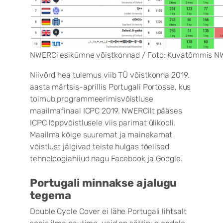
NWERCi esikümne võistkonnad / Foto: Kuvatõmmis NW
Niivõrd hea tulemus viib TÜ võistkonna 2019.
aasta märtsis-aprillis Portugali Portosse, kus
toimub programmeerimisvõistluse
maailmafinaal ICPC 2019. NWERCilt pääses
ICPC lõppvõistlusele viis parimat ülikooli.
Maailma kõige suuremat ja mainekamat
võistlust jälgivad teiste hulgas tõelised
tehnoloogiahiiud nagu Facebook ja Google.
Portugali minnakse ajalugu
tegema
Double Cycle Cover ei lähe Portugali lihtsalt